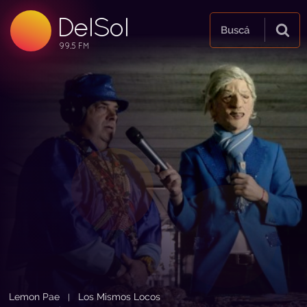
DelSol
99.5 FM
Buscá
99.5 FM
99.5 FM
Lemon Pae
Los Mismos Locos
|