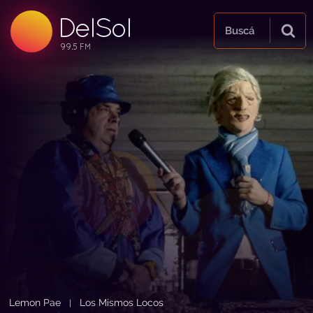
DelSol
99.5 FM
Buscá
99.5 FM
99.5 FM
Lemon Pae
Los Mismos Locos
|