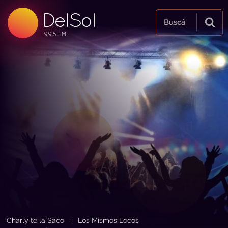
DelSol
99.5 FM
Buscá
99.5 FM
99.5 FM
Charly te la Saco
Los Mismos Locos
|