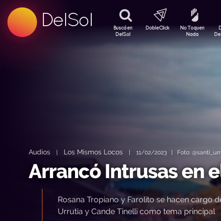
99.5 FM
DelSol
99.5 FM
Buscá en
DobleClick
No Toquen
DelSol
Nada
De
Audios
Los Mismos Locos
|
|
11/02/2023 | Foto: @santi_urr
Arrancó Intrusas en 
Rosana Tropiano y Farolito se hacen cargo 
Urrutia y Cande Tinelli como tema principal