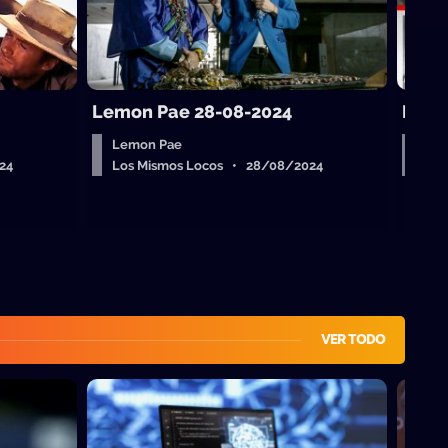
Lemon Pae 28-08-2024
Les 
Lemon Pae
Les
24
Los Mismos Locos • 28/08/2024
Los
VER TODO