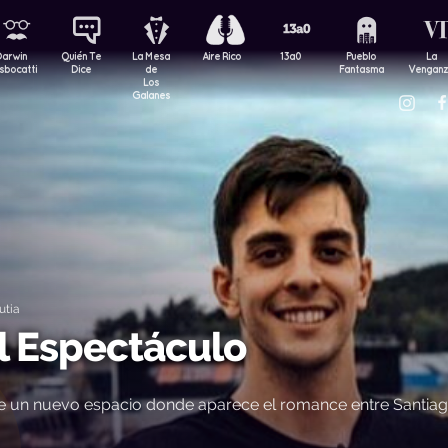
Darwin
Quién Te
La Mesa
Aire Rico
13a0
Pueblo
La
sbocatti
Dice
de
Fantasma
Vengan
Los
Galanes
utia
el Espectáculo
de un nuevo espacio donde aparece el romance entre Santia