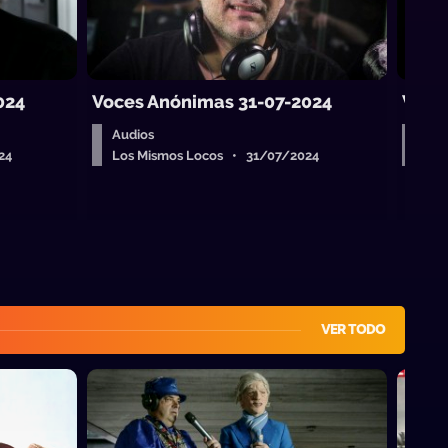
024
Voces Anónimas 31-07-2024
Voce
Audios
Aud
24
Los Mismos Locos • 31/07/2024
Los
VER TODO