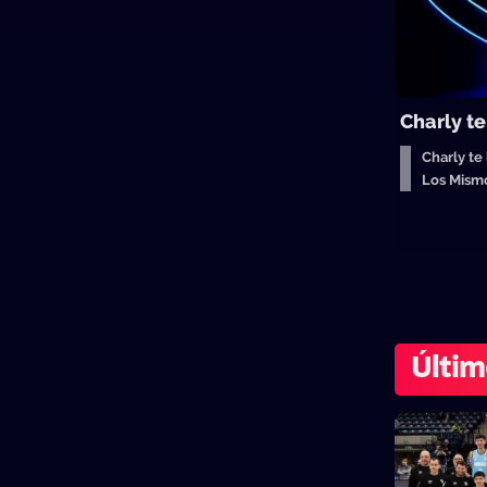
Charly t
Charly te
Los Mism
Últim