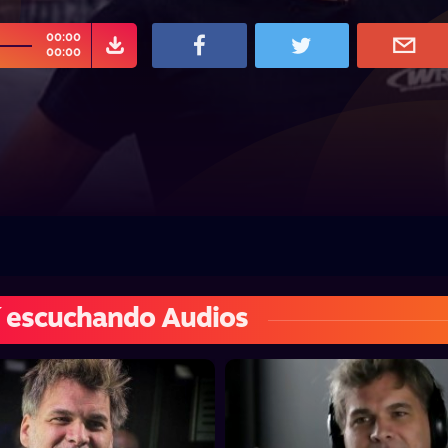
00:00
00:00
 escuchando Audios