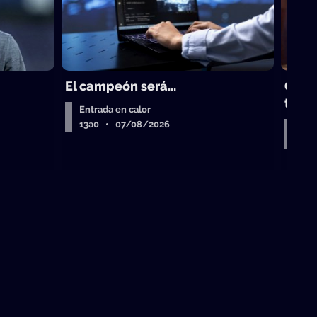
El campeón será...
Gust
trad
Entrada en calor
13a0 • 07/08/2026
Entr
Air