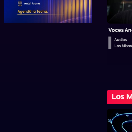
Voces An
Audios
Los Mism
Los 