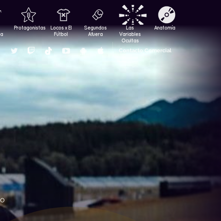
Protagonistas
Locos x El
Segundos
Las
Anatomía
za
Fútbol
Afuera
Variables
Ocultas
Contacto Comercial
go