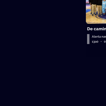
De camin
Alerta na
13a0 • 