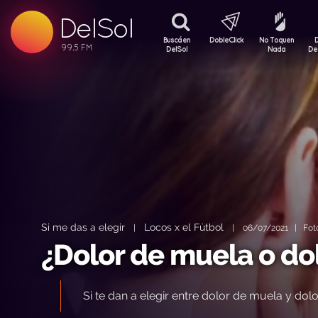
99.5 FM
DelSol
99.5 FM
Buscá en
DobleClick
No Toquen
DelSol
Nada
De
Si me das a elegir
Locos x el Fútbol
|
|
06/07/2021 | Foto
¿Dolor de muela o do
Si te dan a elegir entre dolor de muela y dolo