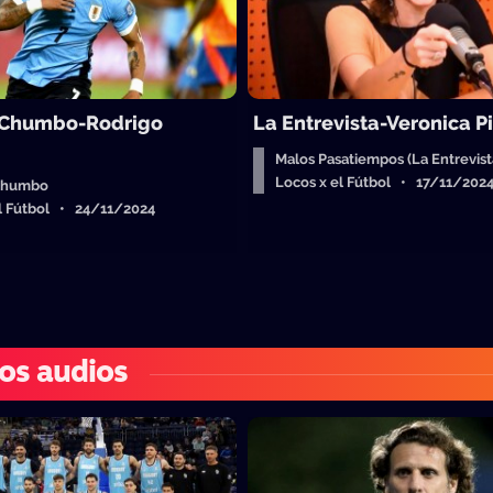
 Chumbo-Rodrigo
La Entrevista-Veronica P
Malos Pasatiempos (La Entrevist
Locos x el Fútbol • 17/11/202
chumbo
el Fútbol • 24/11/2024
os audios