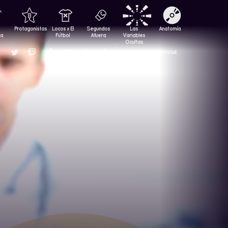
Protagonistas
Locos x El
Segundos
Las
Anatomía
za
Fútbol
Afuera
Variables
Ocultas
Contacto Comercial