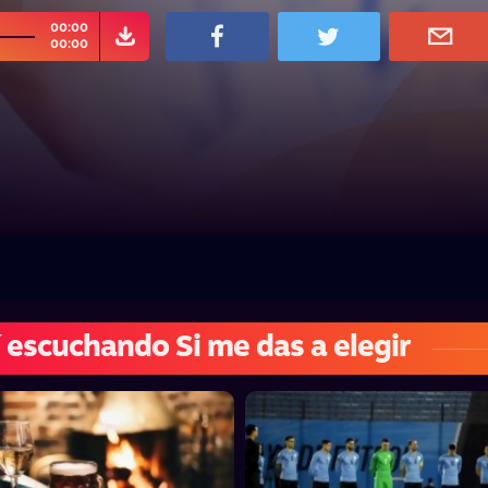
00:00
00:00
 escuchando Si me das a elegir