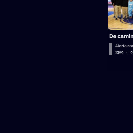
De camin
Alerta na
13a0 • 