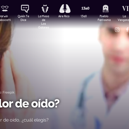
Darwin
Quién Te
La Mesa
Aire Rico
13a0
Pueblo
La
sbocatti
Dice
de
Fantasma
Vengan
Los
Galanes
: Freepik
lor de oído?
r de oído, ¿cuál elegís?