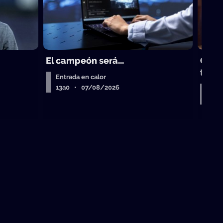
El campeón será...
Gust
trad
Entrada en calor
13a0 • 07/08/2026
Entr
Air