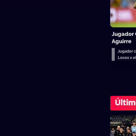
Jugador
Aguirre
Jugador 
Locos x 
Últim