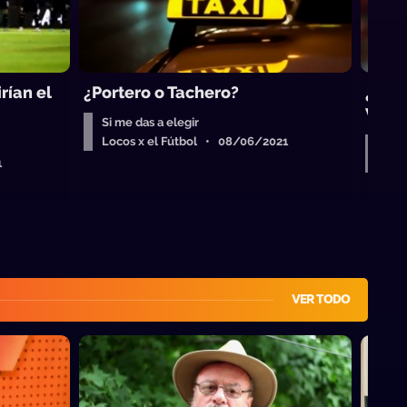
rían el
¿Portero o Tachero?
¿Rus
Valv
Si me das a elegir
Locos x el Fútbol • 08/06/2021
Si m
1
Loc
VER TODO