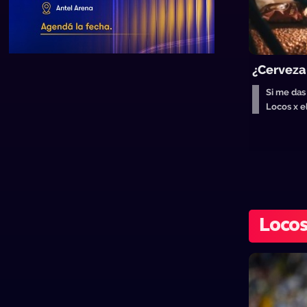
¿Cerveza
Si me das 
Locos x 
Locos