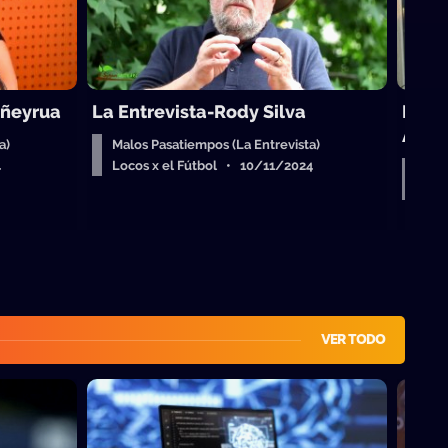
iñeyrua
La Entrevista-Rody Silva
La E
Auri
a)
Malos Pasatiempos (La Entrevista)
4
Locos x el Fútbol • 10/11/2024
Malo
Loc
VER TODO