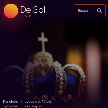
DelSol
99.5 FM
Buscá
99.5 FM
99.5 FM
Ranchero
Locos x el Fútbol
|
14/02/2022 | Foto: Unsplash