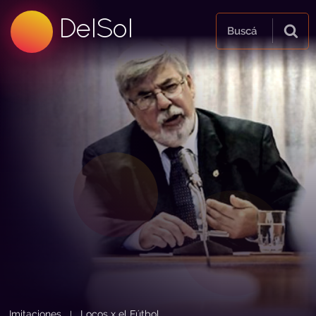
99.5 FM
DelSol
99.5 FM
Buscá
Imitaciones
Locos x el Fútbol
|