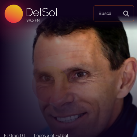
DelSol
99.5 FM
Buscá
99.5 FM
99.5 FM
El Gran DT
Locos x el Fútbol
|