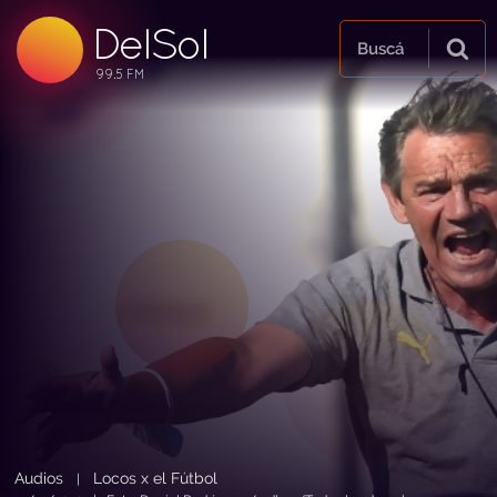
DelSol
99.5 FM
Buscá
99.5 FM
99.5 FM
Audios
Locos x el Fútbol
|