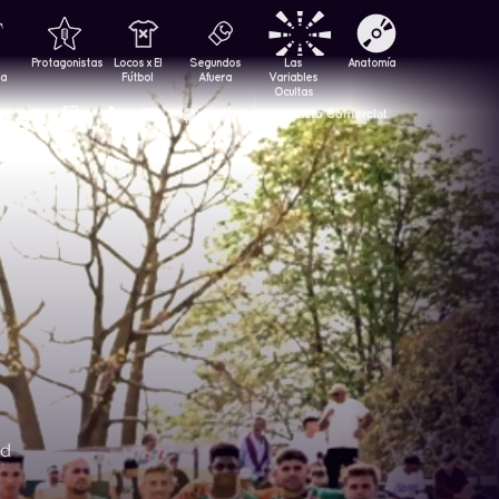
Protagonistas
Locos x El
Segundos
Las
Anatomía
za
Fútbol
Afuera
Variables
Ocultas
Contacto Comercial
ad