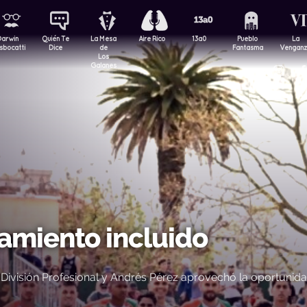
Darwin
Quién Te
La Mesa
Aire Rico
13a0
Pueblo
La
sbocatti
Dice
de
Fantasma
Vengan
Los
Galanes
miento incluido
División Profesional y Andrés Pérez aprovechó la oportunid