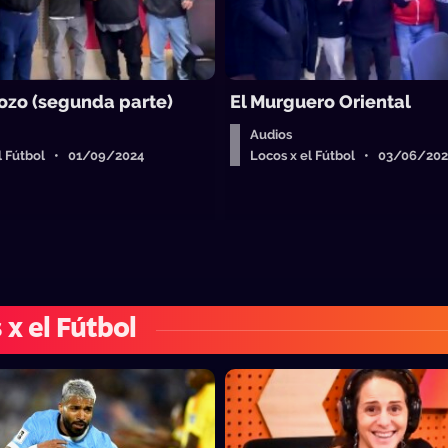
ozo (segunda parte)
El Murguero Oriental
Audios
el Fútbol • 01/09/2024
Locos x el Fútbol • 03/06/20
 x el Fútbol