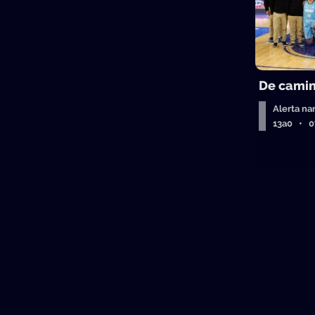
De camin
Alerta na
13a0 • 