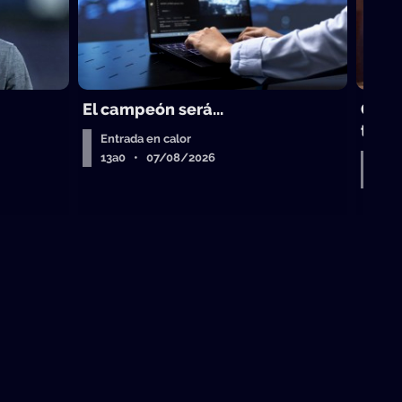
El campeón será...
Gust
trad
Entrada en calor
13a0 • 07/08/2026
Entr
Air