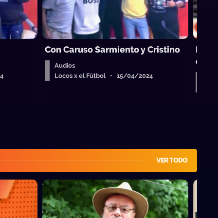
Con Caruso Sarmiento y Cristino
Infor
entre
Audios
24
Locos x el Fútbol • 15/04/2024
Aud
Loc
VER TODO