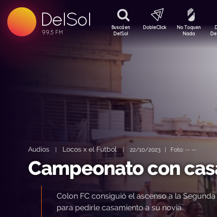
DelSol
99.5 FM
99.5 FM
Buscá en
DobleClick
No Toquen
99.5 FM
DelSol
Nada
De
Audios
Locos x el Fútbol
|
|
22/10/2023 | Foto: -- --
Campeonato con casa
Colon FC consiguió el ascenso a la Segunda 
para pedirle casamiento a su novia.