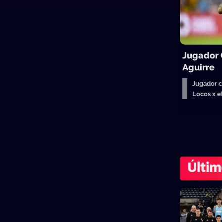
Jugador
Aguirre
Jugador 
Locos x 
Últim