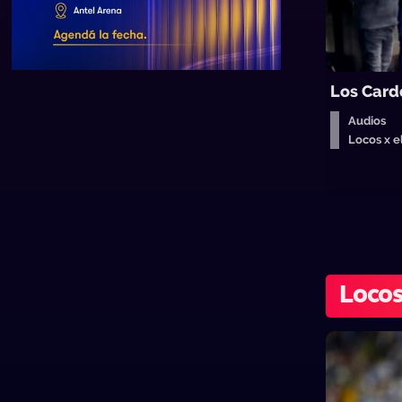
Los Card
Audios
Locos x 
Locos