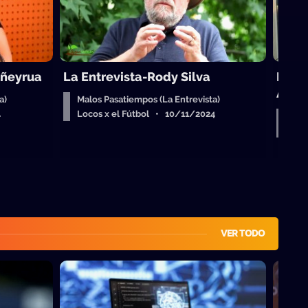
iñeyrua
La Entrevista-Rody Silva
La E
Auri
a)
Malos Pasatiempos (La Entrevista)
4
Locos x el Fútbol • 10/11/2024
Malo
Loc
VER TODO