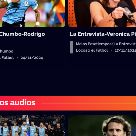
 Chumbo-Rodrigo
La Entrevista-Veronica P
Malos Pasatiempos (La Entrevist
Locos x el Fútbol • 17/11/202
chumbo
el Fútbol • 24/11/2024
os audios