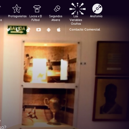
Protagonistas
Locos x El
Segundos
Las
Anatomía
za
Fútbol
Afuera
Variables
Ocultas
Contacto Comercial
e
40?