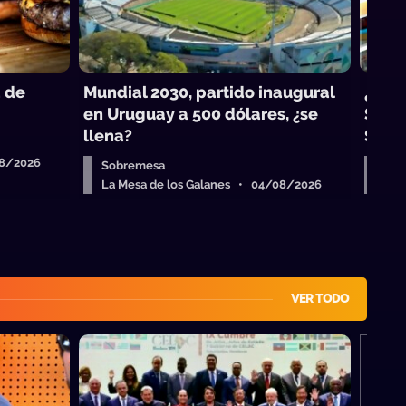
a de
Mundial 2030, partido inaugural
¿Qué
en Uruguay a 500 dólares, ¿se
Sangu
llena?
Salle
08/2026
Sobremesa
Sob
La Mesa de los Galanes • 04/08/2026
La 
VER TODO