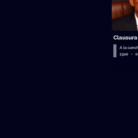
Clausura
A la canc
13a0 • 