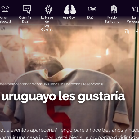
Darwin
Quién Te
La Mesa
Aire Rico
13a0
Pueblo
La
sbocatti
Dice
de
Fantasma
Vengan
Los
Galanes
 estadiocentenario.com.uy (Todos los derechos reservados)
 uruguayo les gustaría
qué eventos aparecería? Tengo pareja hace tres años y hac
truir una casa juntos, ¿está bien si le propongo dividir 60-