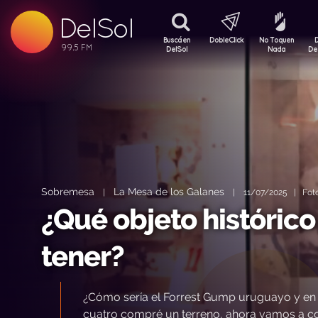
99.5 FM
DelSol
99.5 FM
Buscá en
DobleClick
No Toquen
DelSol
Nada
De
Sobremesa
La Mesa de los Galanes
|
|
11/07/2025 | Foto:
¿Qué objeto histórico
tener?
¿Cómo sería el Forrest Gump uruguayo y en 
cuatro compré un terreno, ahora vamos a cons