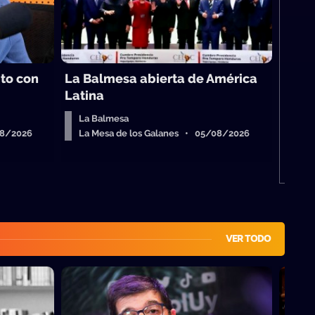
Má
Me
ito con
La Balmesa abierta de América
Latina
La Balmesa
08/2026
La Mesa de los Galanes • 05/08/2026
VER TODO