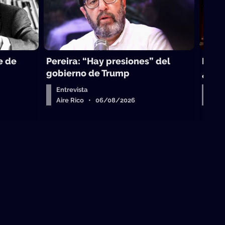
e de
Pereira: “Hay presiones” del
La to
gobierno de Trump
¿sub
Entrevista
Arr
Aire Rico • 06/08/2026
Air