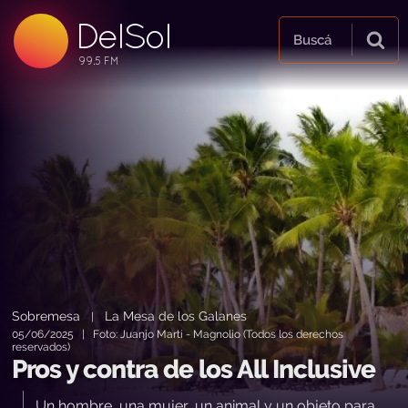
DelSol
99.5 FM
Buscá
99.5 FM
99.5 FM
Sobremesa
La Mesa de los Galanes
|
05/06/2025 | Foto: Juanjo Martí - Magnolio (Todos los derechos
reservados)
Pros y contra de los All Inclusive
Un hombre, una mujer, un animal y un objeto para