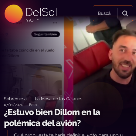
DelSol
99.5 FM
Buscá
99.5 FM
99.5 FM
Sobremesa
La Mesa de los Galanes
|
07/11/2024 | Foto:
¿Estuvo bien Dillom en la
polémica del avión?
¿Qué propuesta te haría definir el voto para uno u