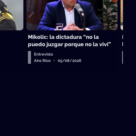
Mikolic: la dictadura “no la
La vi
puedo juzgar porque no la viví”
laici
Entrevista
Arr
Aire Rico • 05/08/2026
Air