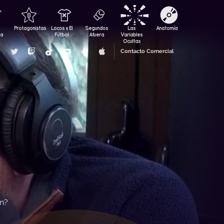
Protagonistas
Locos x El
Segundos
Las
Anatomía
za
Fútbol
Afuera
Variables
Ocultas
Contacto Comercial
ón?