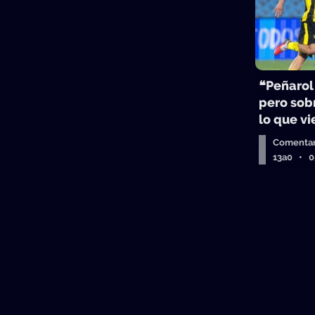
❝Peñarol
pero sobr
lo que v
Comentar
13a0 • 