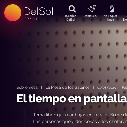
DelSol
99.5 FM
99.5 FM
Buscá en
DobleClick
No Toquen
99.5 FM
DelSol
Nada
De
Sobremesa
La Mesa de los Galanes
|
|
01/08/2025 | Foto:
El tiempo en pantalla 
Tema libre: quemar hojas en la calle. Si me d
Las personas que piden cosas a los choferes