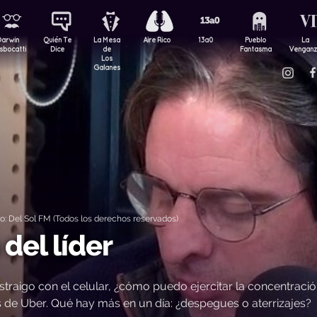
Darwin
Quién Te
La Mesa
Aire Rico
13a0
Pueblo
La
sbocatti
Dice
de
Fantasma
Vengan
Los
Galanes
 Del Sol FM (Todos los derechos reservados)
del líder
istraigo con el celular, ¿cómo puedo ejercitar la concentraci
 de Uber. Qué hay más en un día: ¿despegues o aterrizajes?