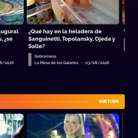
augural
¿Qué hay en la heladera de
Viva 
, ¿se
Sanguinetti, Topolansky, Ojeda y
Sob
Salle?
La 
Sobremesa
08/2026
La Mesa de los Galanes • 03/08/2026
VER TODO