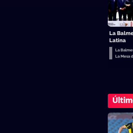
La Balme
Latina
La Balme
La Mesa 
Últim