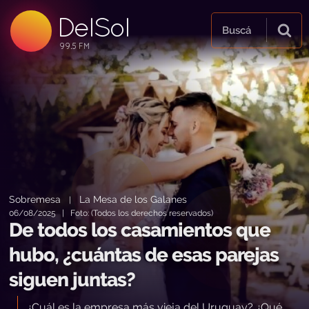
DelSol
99.5 FM
Buscá
99.5 FM
99.5 FM
Sobremesa
La Mesa de los Galanes
|
06/08/2025 | Foto: (Todos los derechos reservados)
De todos los casamientos que
hubo, ¿cuántas de esas parejas
siguen juntas?
¿Cuál es la empresa más vieja del Uruguay? ¿Qué