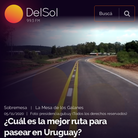
DelSol
99.5 FM
Buscá
99.5 FM
99.5 FM
Sobremesa
La Mesa de los Galanes
|
05/11/2020 | Foto: presidencia.gub.uy (Todos los derechos reservados)
¿Cuál es la mejor ruta para
pasear en Uruguay?