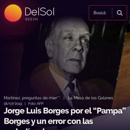
DelSol
99.5 FM
Buscá
99.5 FM
99.5 FM
Martínez, preguntas de mier**
La Mesa de los Galanes
|
18/07/2019 | Foto: AFP
Jorge Luis Borges por el “Pampa”
Borges y un error con las