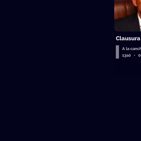
Clausura
A la canc
13a0 • 