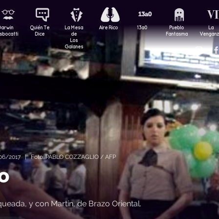
Darwin
Quién Te
La Mesa
Aire Rico
13a0
Pueblo
La
sbocatti
Dice
de
Fantasma
Vengan
Los
Galanes
06/2017 | Foto: PABLO COZZAGLIO / AFP
o
ueada, y con Martín, de Brazo Oriental.