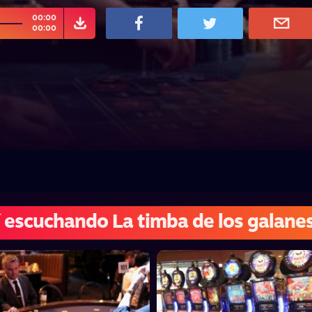
00:00
00:00
 escuchando La timba de los galane