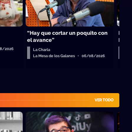
“Hay que cortar un poquito con
La B
el avance”
Lati
08/2026
La Charla
La 
La Mesa de los Galanes • 06/08/2026
La 
VER TODO