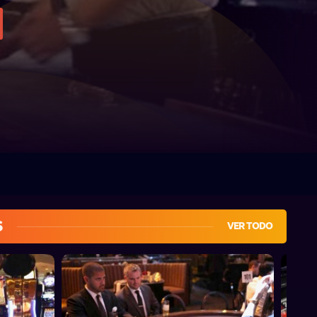
s
VER TODO