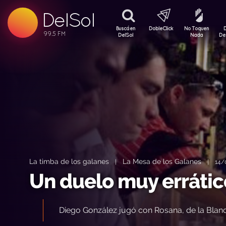
99.5 FM
DelSol
99.5 FM
Buscá en
DobleClick
No Toquen
DelSol
Nada
De
La timba de los galanes
La Mesa de los Galanes
|
|
14/
Un duelo muy errátic
Diego González jugó con Rosana, de la Blanq