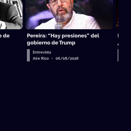
e de
Pereira: “Hay presiones” del
La to
gobierno de Trump
¿sub
Entrevista
Arr
Aire Rico • 06/08/2026
Air