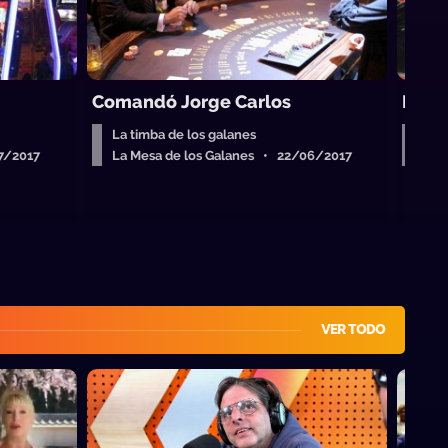
Comandó Jorge Carlos
El tr
La timba de los galanes
La t
7/2017
La Mesa de los Galanes • 22/06/2017
La 
VER TODO