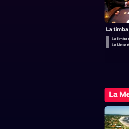
La timba 
La timba 
La Mesa 
La Me