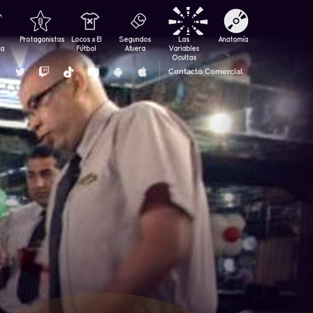
Protagonistas
Locos x El
Segundos
Las
Anatomía
za
Fútbol
Afuera
Variables
Ocultas
Contacto Comercial