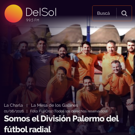
DelSol
99.5 FM
Buscá
99.5 FM
99.5 FM
La Charla
La Mesa de los Galanes
|
01/06/2026 | Foto: FujiCroz (Todos los derechos reservados)
Somos el División Palermo del
fútbol radial