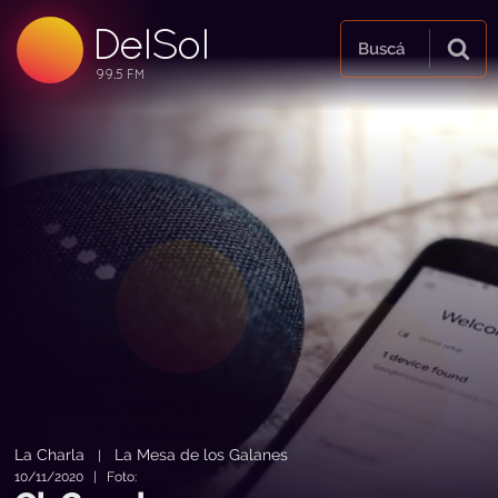
DelSol
99.5 FM
Buscá
99.5 FM
99.5 FM
La Charla
La Mesa de los Galanes
|
10/11/2020 | Foto: