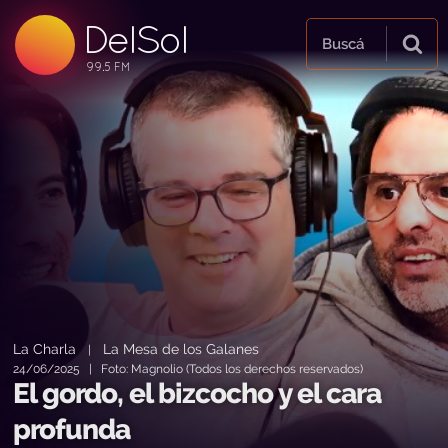
DelSol
99.5 FM
Buscá
99.5 FM
99.5 FM
La Charla
La Mesa de los Galanes
|
24/06/2025 | Foto: Magnolio (Todos los derechos reservados)
El gordo, el bizcocho y el cara
profunda