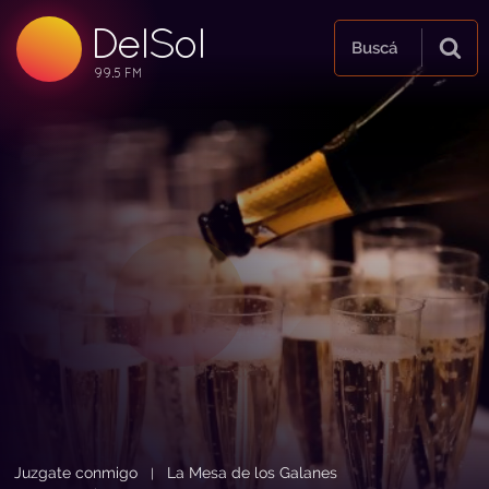
DelSol
99.5 FM
Buscá
99.5 FM
99.5 FM
Juzgate conmigo
La Mesa de los Galanes
|