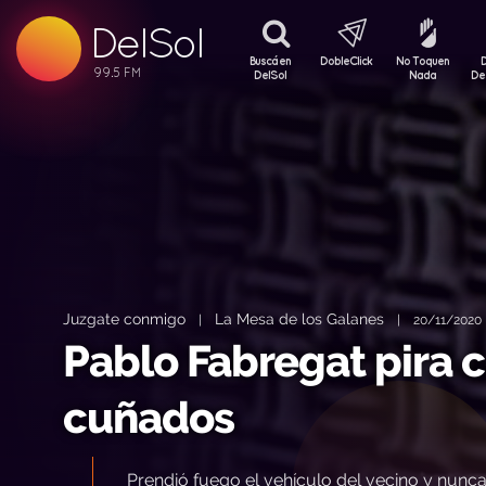
DelSol
99.5 FM
99.5 FM
Buscá en
DobleClick
No Toquen
99.5 FM
DelSol
Nada
De
Juzgate conmigo
La Mesa de los Galanes
|
|
20/11/2020 
Pablo Fabregat pira c
cuñados
Prendió fuego el vehículo del vecino y nunca