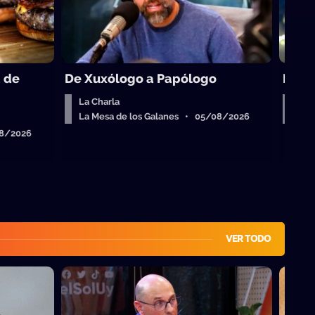
a de
De Xuxólogo a Papólogo
Maria
La Charla
Reb
La Mesa de los Galanes • 05/08/2026
La 
08/2026
VER TODO