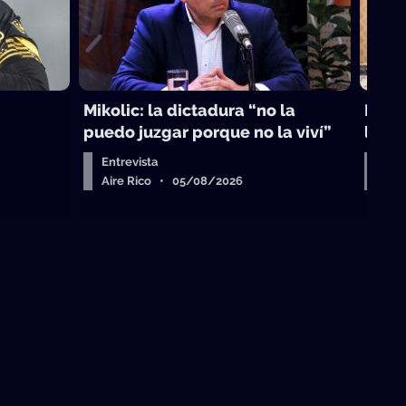
Mikolic: la dictadura “no la
La vi
puedo juzgar porque no la viví”
laici
Entrevista
Arr
Aire Rico • 05/08/2026
Air