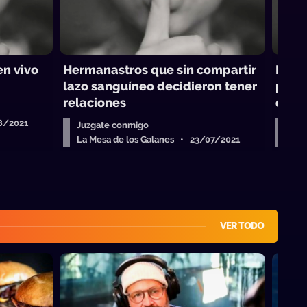
en vivo
Hermanastros que sin compartir
Le cu
lazo sanguíneo decidieron tener
pero
relaciones
dine
08/2021
Juzgate conmigo
Juz
La Mesa de los Galanes • 23/07/2021
La 
VER TODO