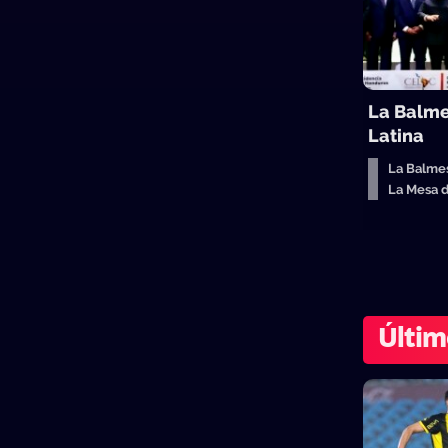
La Balme
Latina
La Balme
La Mesa 
Últim