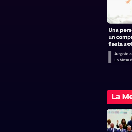
Una pers
un compa
fiesta sw
Juzgate 
La Mesa 
La Me