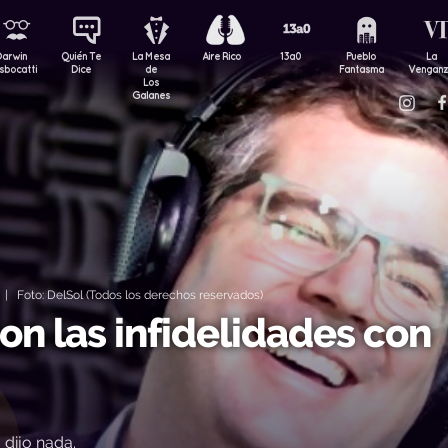
Darwin
Quién Te
La Mesa
Aire Rico
13a0
Pueblo
La
sbocatti
Dice
de
Fantasma
Vengan
Los
Galanes
| Foto: DelSol (Todos los derechos reservados)
on las infidelidades con
 dijo nada.