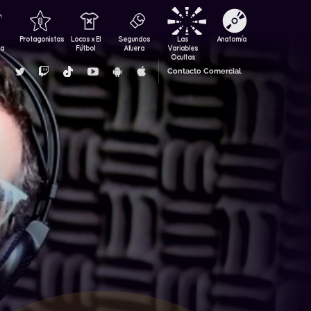
Protagonistas
Locos x El
Segundos
Las
Anatomía
za
Fútbol
Afuera
Variables
Ocultas
Contacto Comercial