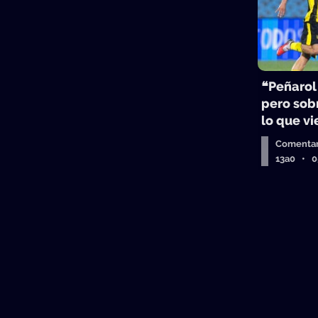
❝Peñarol
pero sobr
lo que v
Comentar
13a0 • 