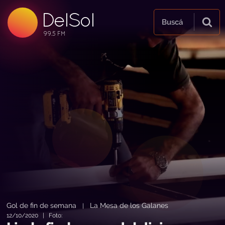
DelSol
99.5 FM
Buscá
99.5 FM
99.5 FM
Gol de fin de semana
La Mesa de los Galanes
|
12/10/2020 | Foto: