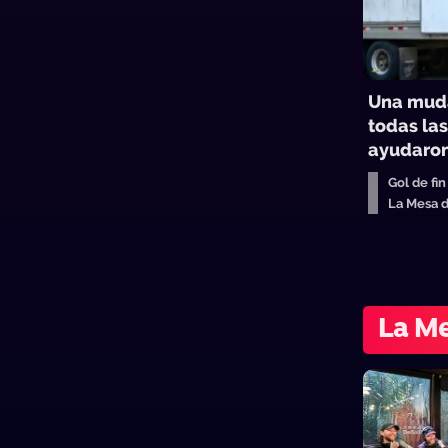
Una mud
todas la
ayudaro
Gol de fi
La Mesa 
La Me