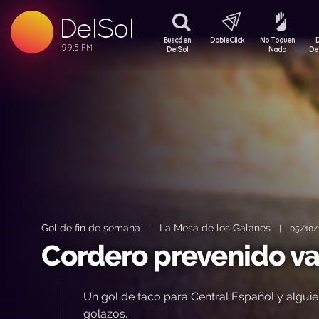
99.5 FM
DelSol
99.5 FM
Buscá en
DobleClick
No Toquen
DelSol
Nada
De
Gol de fin de semana
La Mesa de los Galanes
|
|
05/10/
Cordero prevenido va
Un gol de taco para Central Español y algui
golazos.