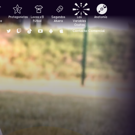
Protagonistas
Locos x El
Segundos
Las
Anatomía
za
Fútbol
Afuera
Variables
Ocultas
Contacto Comercial