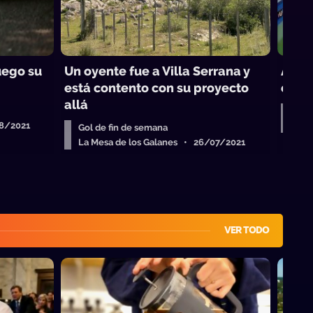
uego su
Un oyente fue a Villa Serrana y
Algui
está contento con su proyecto
es un
allá
Gol
08/2021
La 
Gol de fin de semana
La Mesa de los Galanes • 26/07/2021
VER TODO