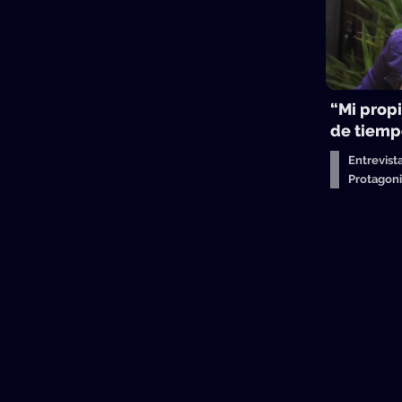
“Mi propi
de tiemp
Entrevist
Protagon