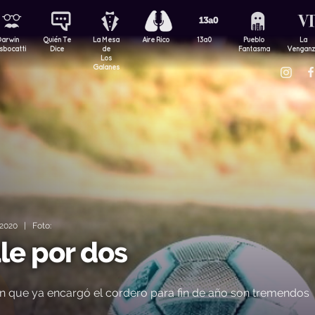
Darwin
Quién Te
La Mesa
Aire Rico
13a0
Pueblo
La
sbocatti
Dice
de
Fantasma
Vengan
Los
Galanes
2020 | Foto:
le por dos
en que ya encargó el cordero para fin de año son tremendos