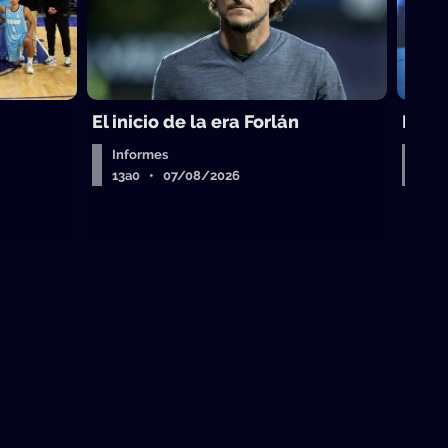
El inicio de la era Forlán
El ca
Informes
Entr
13a0 • 07/08/2026
13a