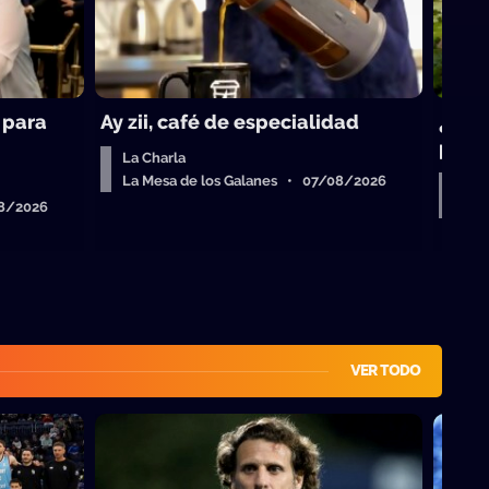
 para
Ay zii, café de especialidad
¿Qué 
para 
La Charla
La Mesa de los Galanes • 07/08/2026
Sob
08/2026
La 
VER TODO