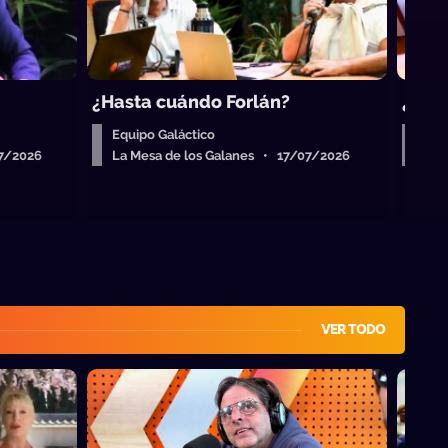
¿Hasta cuándo Forlán?
¿Quié
Equipo Galáctico
Equ
07/2026
La Mesa de los Galanes • 17/07/2026
La 
VER TODO