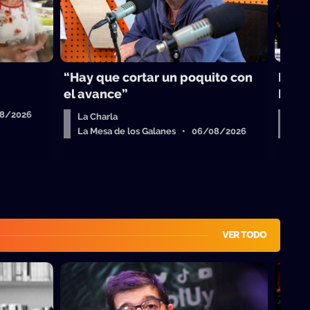
“Hay que cortar un poquito con
La B
el avance”
Lati
08/2026
La Charla
La 
La Mesa de los Galanes • 06/08/2026
La 
VER TODO