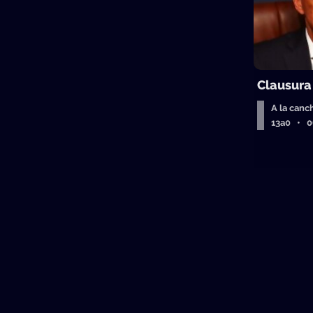
Clausura
A la canc
13a0 • 