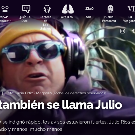
Darwin
Quién Te
La Mesa
Aire Rico
13a0
Pueblo
La
sbocatti
Dice
de
Fantasma
Vengan
Los
Galanes
| Foto: Lucia Ortíz - Magnolio (Todos los derechos reservados)
 también se llama Julio
e indignó rápido, los avisos estuvieron fuertes, Julio Ríos e
gnado y menos, mucho menos.