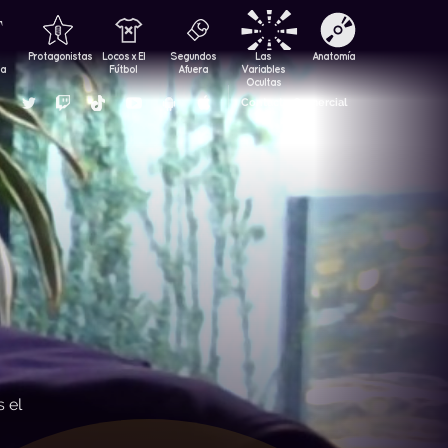
Protagonistas
Locos x El
Segundos
Las
Anatomía
za
Fútbol
Afuera
Variables
Ocultas
Contacto Comercial
s el