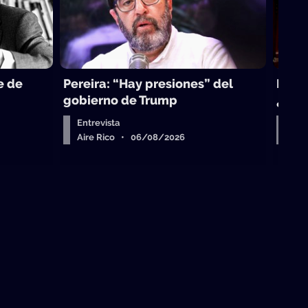
e de
Pereira: “Hay presiones” del
La to
gobierno de Trump
¿sub
Entrevista
Arr
Aire Rico • 06/08/2026
Air