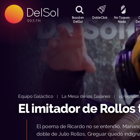
99.5 FM
DelSol
99.5 FM
Buscá en
DobleClick
No Toquen
DelSol
Nada
De
Equipo Galáctico
La Mesa de los Galanes
|
|
15/05/2026 
El imitador de Rollos
El poema de Ricardo no se entendió, Mariano s
doble de Julio Rollos, Greguar quedó indi