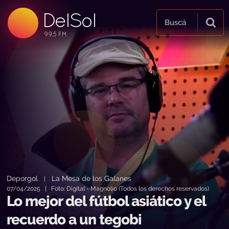
DelSol
99.5 FM
Buscá
99.5 FM
99.5 FM
Deporgol
La Mesa de los Galanes
|
07/04/2025 | Foto: Digital - Magnolio (Todos los derechos reservados)
Lo mejor del fútbol asiático y el
recuerdo a un tegobi