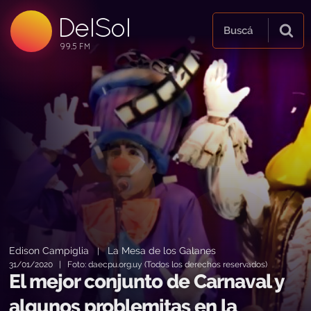
DelSol
99.5 FM
Buscá
99.5 FM
99.5 FM
Edison Campiglia
La Mesa de los Galanes
|
31/01/2020 | Foto: daecpu.org.uy (Todos los derechos reservados)
El mejor conjunto de Carnaval y
algunos problemitas en la