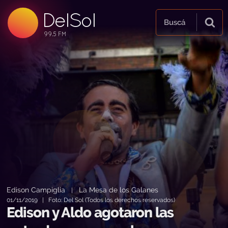
DelSol
99.5 FM
Buscá
99.5 FM
99.5 FM
Edison Campiglia
La Mesa de los Galanes
|
01/11/2019 | Foto: Del Sol (Todos los derechos reservados)
Edison y Aldo agotaron las