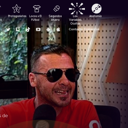
Protagonistas
Locos x El
Segundos
Las
Anatomía
za
Fútbol
Afuera
Variables
Ocultas
Contacto Comercial
s de