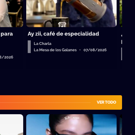
 para
Ay zii, café de especialidad
¿Qué 
para 
La Charla
La Mesa de los Galanes • 07/08/2026
Sob
08/2026
La 
VER TODO