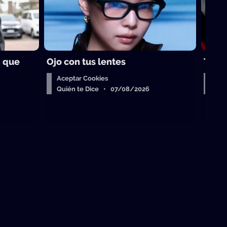
a que
Ojo con tus lentes
Trots
Aceptar Cookies
Bue
Quién te Dice • 07/08/2026
Qui