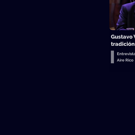
Gustavo 
tradició
Entrevist
Aire Ric