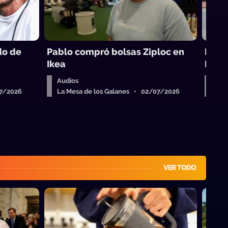
do de
Pablo compró bolsas Ziploc en
Pablo
Ikea
Dona
Audios
Aud
07/2026
La Mesa de los Galanes • 02/07/2026
La 
VER TODO