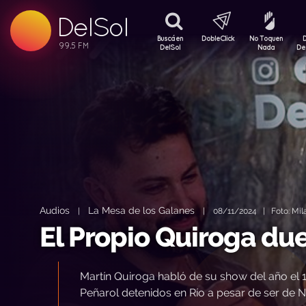
DelSol
99.5 FM
99.5 FM
Buscá en
DobleClick
No Toquen
99.5 FM
DelSol
Nada
De
Audios
La Mesa de los Galanes
|
|
08/11/2024 | Foto: Mila
El Propio Quiroga du
Martín Quiroga habló de su show del año el 1
Peñarol detenidos en Río a pesar de ser de N