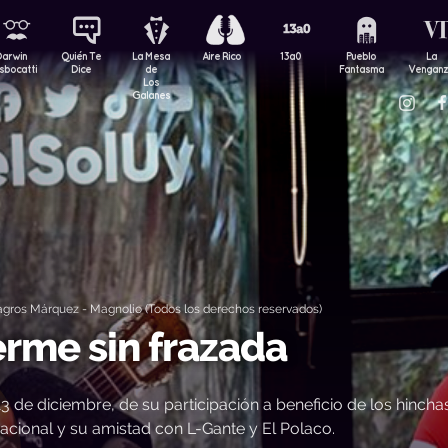
Darwin
Quién Te
La Mesa
Aire Rico
13a0
Pueblo
La
sbocatti
Dice
de
Fantasma
Vengan
Los
Galanes
gros Márquez - Magnolio (Todos los derechos reservados)
erme sin frazada
3 de diciembre, de su participación a beneficio de los hincha
acional y su amistad con L-Gante y El Polaco.