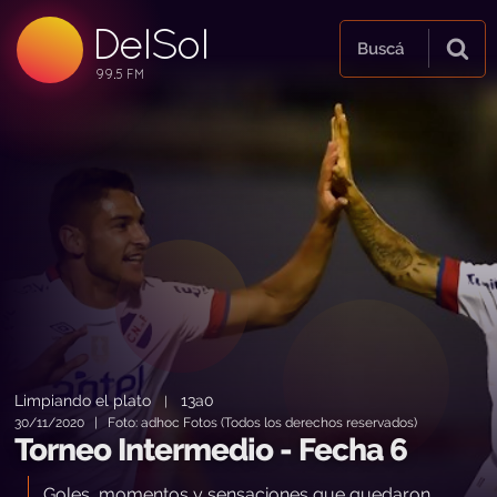
DelSol
99.5 FM
Buscá
99.5 FM
99.5 FM
Limpiando el plato
13a0
|
30/11/2020 | Foto: adhoc Fotos (Todos los derechos reservados)
Torneo Intermedio - Fecha 6
Goles, momentos y sensaciones que quedaron