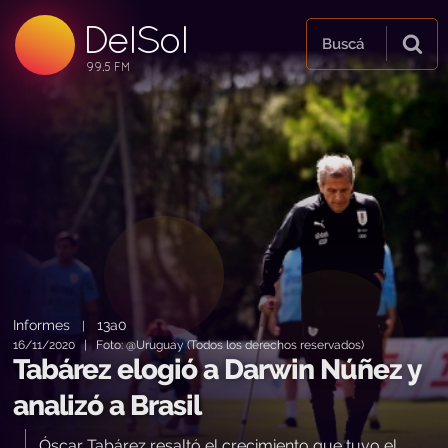
DelSol
99.5 FM
Buscá
99.5 FM
99.5 FM
Informes
13a0
|
16/11/2020 | Foto: @Uruguay (Todos los derechos reservados)
Tabárez elogió a Darwin Núñez y
analizó a Brasil
Óscar Tabárez resaltó el crecimiento que tuvo el