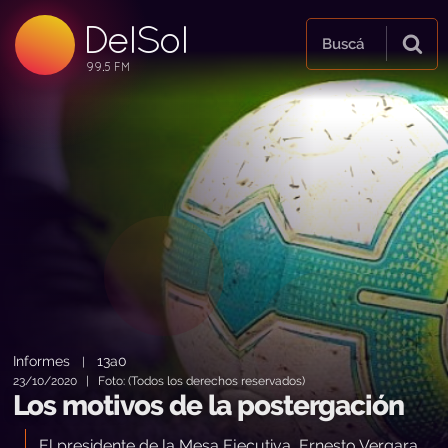
DelSol
99.5 FM
Buscá
99.5 FM
99.5 FM
Informes
13a0
|
23/10/2020 | Foto: (Todos los derechos reservados)
Los motivos de la postergación
El presidente de la Mesa Ejecutiva, Ernesto Vergara,