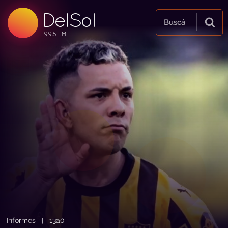
DelSol
99.5 FM
Buscá
99.5 FM
99.5 FM
Informes
13a0
|