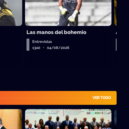
Las manos del bohemio
A por
Entrevistas
A la
13a0 • 04/08/2026
13a
VER TODO