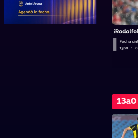
¡Rodolfo
Fecha sin
13a0 • 
13a0