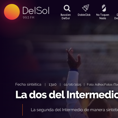
99.5 FM
DelSol
99.5 FM
Buscá en
DobleClick
No Toquen
DelSol
Nada
De
Fecha sintética
13a0
|
|
02/06/2025 | Foto: AdhocFotos (Tod
La dos del Intermedi
La segunda del Intermedio de manera sintéti