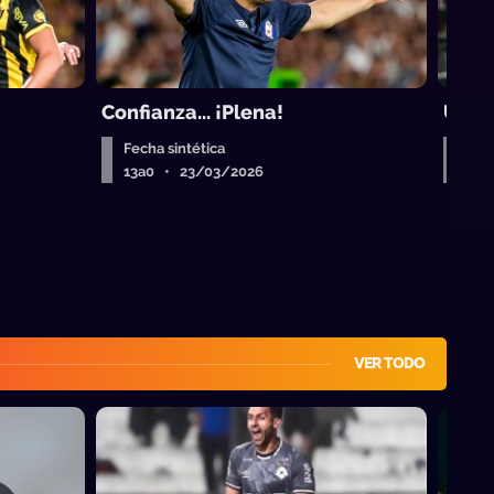
Confianza... ¡Plena!
Una s
Fecha sintética
Fech
13a0 • 23/03/2026
13a
VER TODO