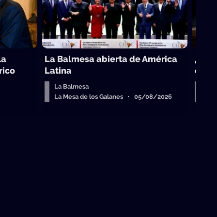
la
La Balmesa abierta de América
¿Cuál
rico
Latina
come
La Balmesa
Sob
La Mesa de los Galanes • 05/08/2026
La 