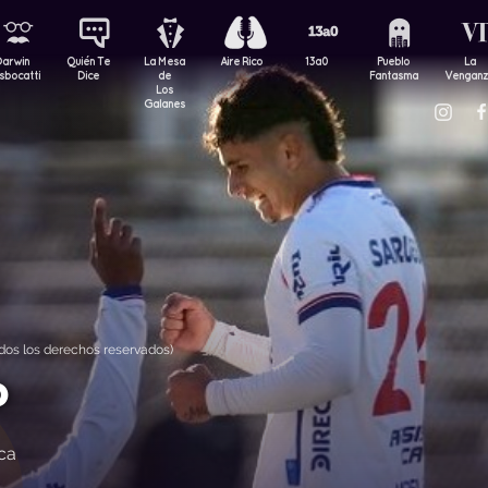
Darwin
Quién Te
La Mesa
Aire Rico
13a0
Pueblo
La
sbocatti
Dice
de
Fantasma
Vengan
Los
Galanes
os los derechos reservados)
o
ca