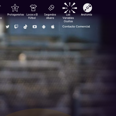
Protagonistas
Locos x El
Segundos
Las
Anatomía
za
Fútbol
Afuera
Variables
Ocultas
Contacto Comercial