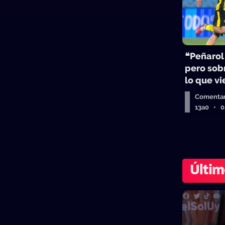
❝Peñarol
pero sobr
lo que v
Comentar
13a0 • 
Últim