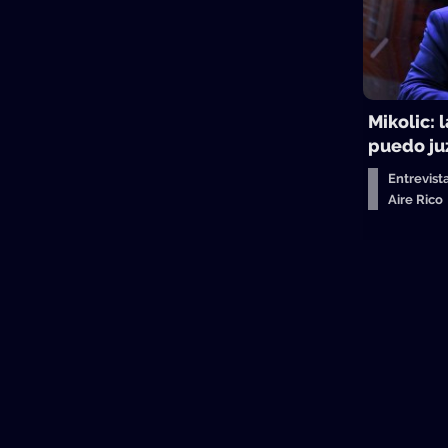
Mikolic: 
puedo juz
Entrevist
Aire Ric