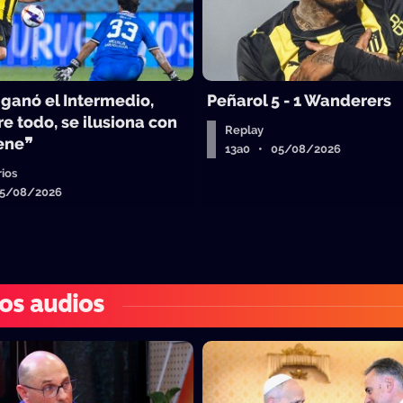
 ganó el Intermedio,
Peñarol 5 - 1 Wanderers
e todo, se ilusiona con
Replay
iene❞
13a0 • 05/08/2026
ios
05/08/2026
os audios