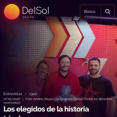
DelSol
99.5 FM
Buscá
99.5 FM
99.5 FM
Entrevistas
13a0
|
17/05/2026 | Foto: Andrés Reyes Los Elegidos DelSol (Todos los derechos
reservados)
Los elegidos de la historia