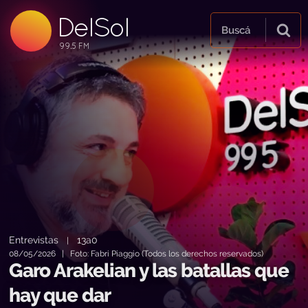
DelSol
99.5 FM
Buscá
99.5 FM
99.5 FM
Entrevistas
13a0
|
08/05/2026 | Foto: Fabri Piaggio (Todos los derechos reservados)
Garo Arakelian y las batallas que
hay que dar