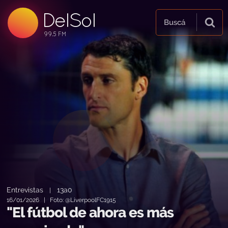
DelSol
99.5 FM
Buscá
99.5 FM
99.5 FM
Entrevistas
13a0
|
16/01/2026 | Foto: @LiverpoolFC1915
"El fútbol de ahora es más