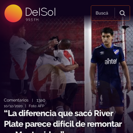
DelSol
99.5 FM
Buscá
99.5 FM
99.5 FM
Comentarios
13a0
|
10/12/2020 | Foto: AFP
“La diferencia que sacó River
Plate parece difícil de remontar