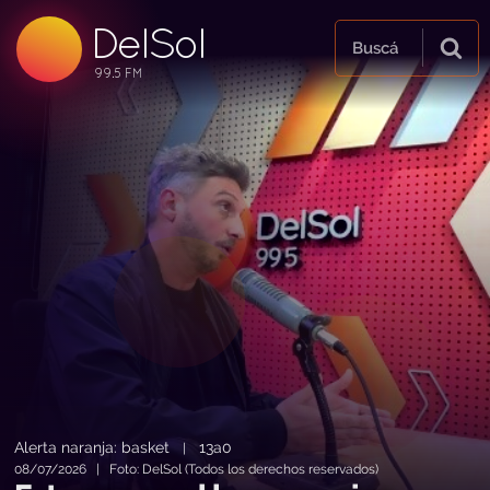
DelSol
99.5 FM
Buscá
99.5 FM
99.5 FM
Alerta naranja: basket
13a0
|
08/07/2026 | Foto: DelSol (Todos los derechos reservados)