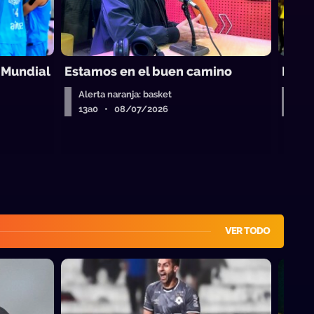
 Mundial
Estamos en el buen camino
La c
Alerta naranja: basket
Aler
13a0 • 08/07/2026
13a
VER TODO