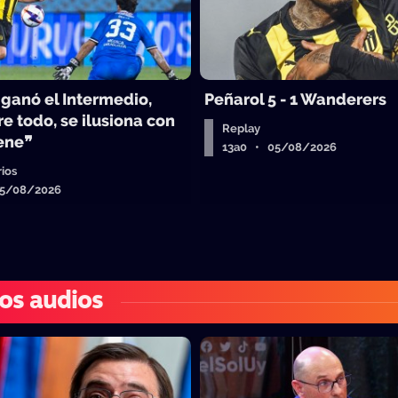
 ganó el Intermedio,
Peñarol 5 - 1 Wanderers
e todo, se ilusiona con
Replay
iene❞
13a0 • 05/08/2026
ios
05/08/2026
os audios