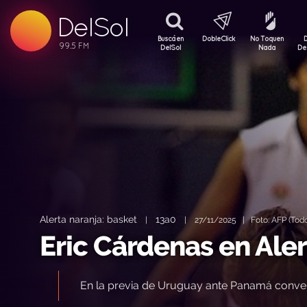
99.5 FM
DelSol
99.5 FM
Buscá en
DobleClick
No Toquen
DelSol
Nada
De
Alerta naranja: basket
13a0
|
|
27/11/2025 | Foto: AFP (Todo
Eric Cárdenas en Ale
En la previa de Uruguay ante Panamá conve