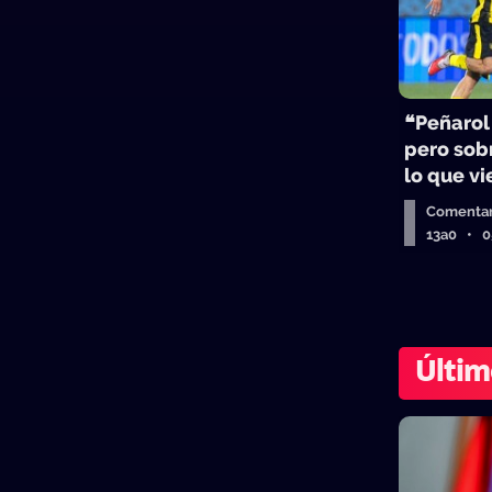
❝Peñarol
pero sobr
lo que v
Comentar
13a0 • 
Últim