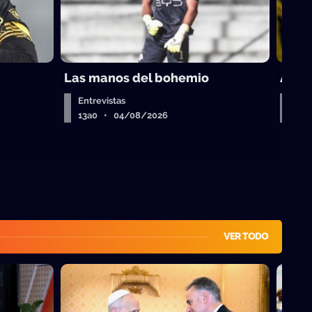
Las manos del bohemio
A por
Entrevistas
A la
13a0 • 04/08/2026
13a
VER TODO