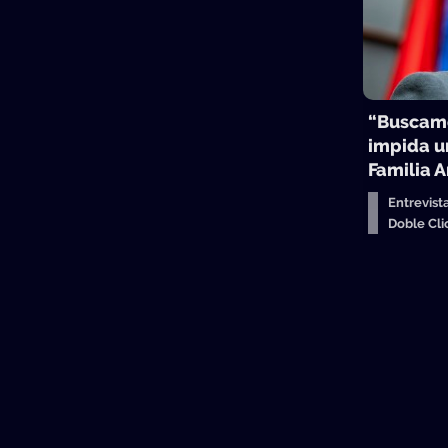
“Buscamo
impida u
Familia 
Entrevist
Doble Cl