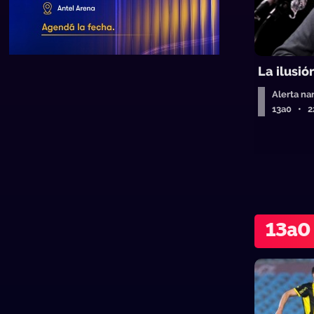
La ilusió
Alerta na
13a0 • 2
13a0