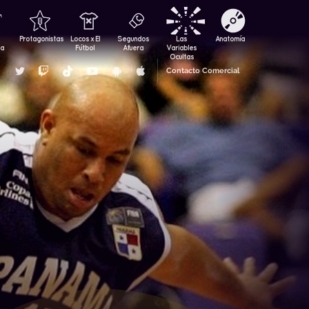
Protagonistas
Locos x El
Segundos
Las
Anatomía
za
Fútbol
Afuera
Variables
Ocultas
Contacto Comercial