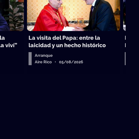
la
La visita del Papa: entre la
La B
a viví”
laicidad y un hecho histórico
Lati
Arranque
La 
Aire Rico • 05/08/2026
La 