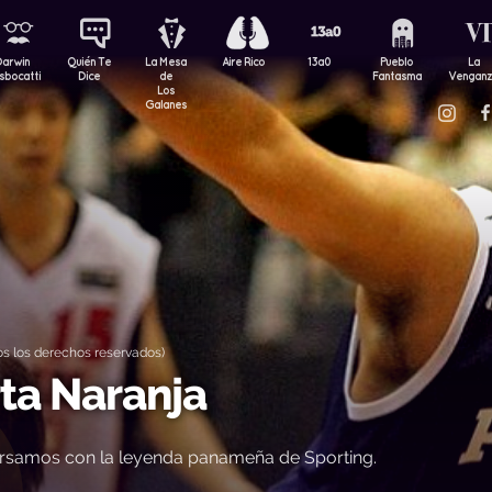
Darwin
Quién Te
La Mesa
Aire Rico
13a0
Pueblo
La
sbocatti
Dice
de
Fantasma
Vengan
Los
Galanes
s los derechos reservados)
rta Naranja
rsamos con la leyenda panameña de Sporting.