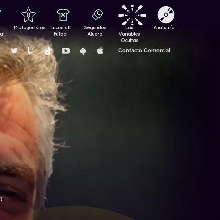
Protagonistas
Locos x El
Segundos
Las
Anatomía
za
Fútbol
Afuera
Variables
Ocultas
Contacto Comercial
a