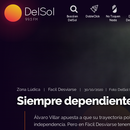
99.5 FM
DelSol
99.5 FM
Buscá en
DobleClick
No Toquen
DelSol
Nada
De
Zona Lúdica
Facil Desviarse
|
|
30/10/2020 | Foto: DelSol (
Siempre dependiente
Álvaro Villar apuesta a que su trayectoria po
independencia. Pero en Fácil Desviarse tenemo