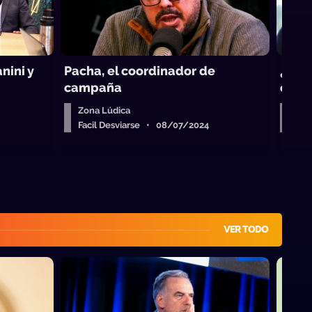
nini y
Pacha, el coordinador de
¿Es u
campaña
escá
Zona Lúdica
Zon
Facil Desviarse • 08/07/2024
Fac
VER TODO