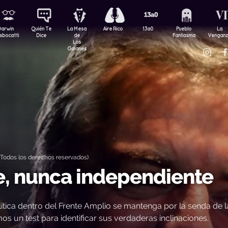
Darwin
Quién Te
La Mesa
Aire Rico
13a0
Pueblo
La
sbocatti
Dice
de
Fantasma
Vengan
Los
Galanes
Todos los derechos reservados)
, nunca independiente
lítica dentro del Frente Amplio se mantenga por la senda de l
s un test para identificar sus verdaderas inclinaciones.