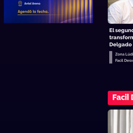
El segun
transfor
Delgado
Zona Lúd
Facil Des
Facil