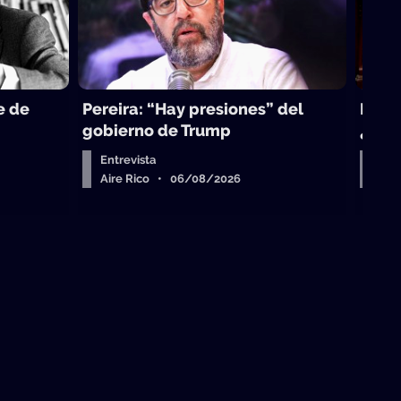
e de
Pereira: “Hay presiones” del
La to
gobierno de Trump
¿sub
Entrevista
Arr
Aire Rico • 06/08/2026
Air