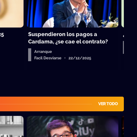
25
Suspendieron los pagos a
¿Vue
Cardama, ¿se cae el contrato?
Aud
Fac
Arranque
Facil Desviarse • 22/12/2025
VER TODO