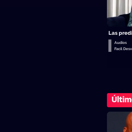
Las pred
Audios
Facil De
Últim