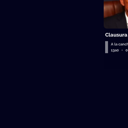
Clausura
A la canc
13a0 • 