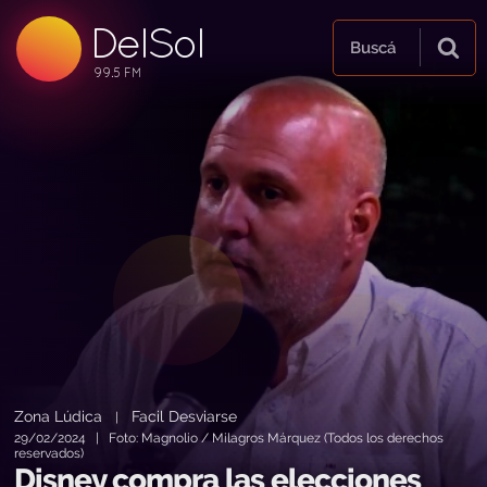
DelSol
99.5 FM
Buscá
99.5 FM
99.5 FM
Zona Lúdica
Facil Desviarse
|
29/02/2024 | Foto: Magnolio / Milagros Márquez (Todos los derechos
reservados)
Disney compra las elecciones