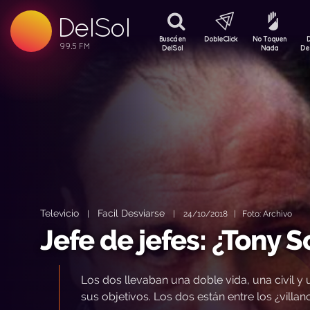
DelSol
99.5 FM
99.5 FM
Buscá en
DobleClick
No Toquen
99.5 FM
DelSol
Nada
De
Televicio
Facil Desviarse
|
|
24/10/2018 | Foto: Archivo
Jefe de jefes: ¿Tony 
Los dos llevaban una doble vida, una civil 
sus objetivos. Los dos están entre los ¿villa