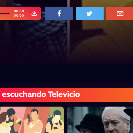
00:00
00:00
 escuchando Televicio