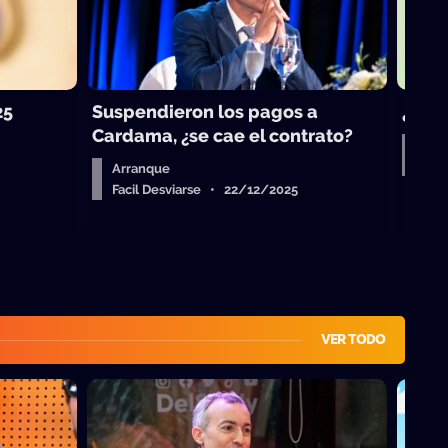
25
Suspendieron los pagos a
¿Vue
Cardama, ¿se cae el contrato?
Aud
Fac
Arranque
Facil Desviarse • 22/12/2025
VER TODO