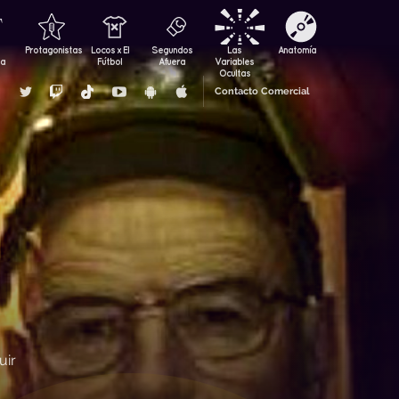
Protagonistas
Locos x El
Segundos
Las
Anatomía
za
Fútbol
Afuera
Variables
Ocultas
Contacto Comercial
uir