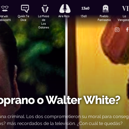
Darwin
Quién Te
La Mesa
Aire Rico
13a0
Pueblo
La
sbocatti
Dice
de
Fantasma
Vengan
Los
Galanes
Soprano o Walter White?
y una criminal. Los dos comprometieron su moral para conseg
nos? más recordados de la televisión. ¿Con cuál te quedás?