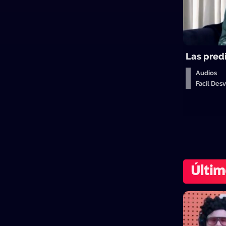
Las pred
Audios
Facil De
Últim