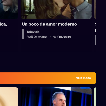
ica,
Un poco de amor moderno
Sigu
parte
Televicio
Facil Desviarse • 30/10/2019
Tele
Fac
VER TODO