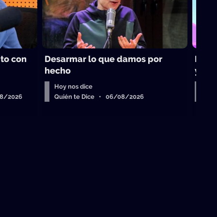
ito con
Desarmar lo que damos por
Los t
hecho
yoga
Hoy nos dice
Bue
08/2026
Quién te Dice • 06/08/2026
Qui