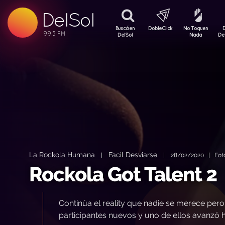
DelSol
99.5 FM
99.5 FM
Buscá en
DobleClick
No Toquen
99.5 FM
DelSol
Nada
De
La Rockola Humana
Facil Desviarse
|
|
28/02/2020 | Foto:
Rockola Got Talent 2
Continúa el reality que nadie se merece per
participantes nuevos y uno de ellos avanzó ha