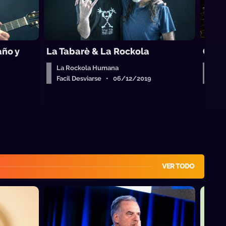
año y
La Tabarè & La Rockola
Garo
La Rockola Humana
La 
Facil Desviarse • 06/12/2019
Fac
VER TODO