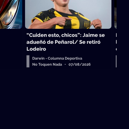
“Cuiden esto, chicos”: Jaime se
Lo qu
adueñó de Peñarol/ Se retiró
los p
Lodeiro
celul
Darwin - Columna Deportiva
Dar
No Toquen Nada • 07/08/2026
No 