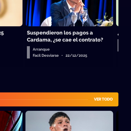
25
Suspendieron los pagos a
¿Vue
Cardama, ¿se cae el contrato?
Aud
Fac
Arranque
Facil Desviarse • 22/12/2025
VER TODO