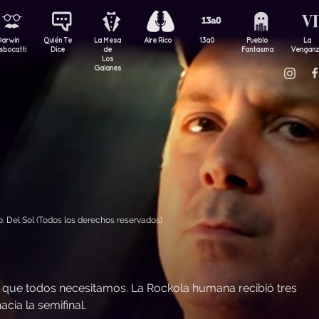
Darwin
Quién Te
La Mesa
Aire Rico
13a0
Pueblo
La
sbocatti
Dice
de
Fantasma
Vengan
Los
Galanes
 Del Sol (Todos los derechos reservados)
o que todos necesitamos. La Rockola humana recibió tres
cia la semifinal.