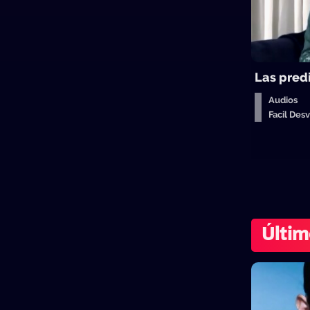
Las pred
Audios
Facil De
Últim