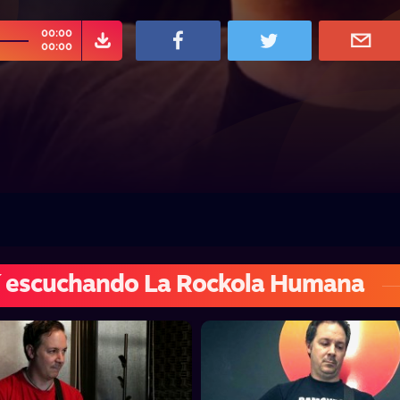
00:00
00:00
í escuchando La Rockola Humana