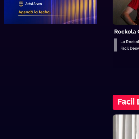
Rockola 
La Rocko
Facil De
Facil