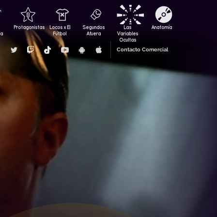
Protagonistas
Locos x El
Segundos
Las
Anatomía
za
Fútbol
Afuera
Variables
Ocultas
Contacto Comercial