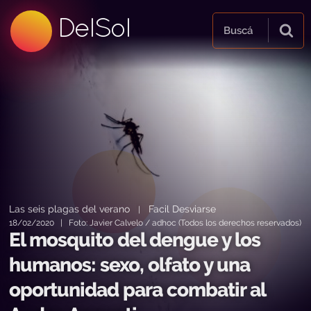
99.5 FM
DelSol
99.5 FM
Buscá
Las seis plagas del verano
Facil Desviarse
|
18/02/2020 | Foto: Javier Calvelo / adhoc (Todos los derechos reservados)
El mosquito del dengue y los
humanos: sexo, olfato y una
oportunidad para combatir al