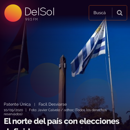
DelSol
99.5 FM
Buscá
99.5 FM
99.5 FM
Patente Única
Facil Desviarse
|
10/09/2020 | Foto: Javier Calvelo / adhoc (Todos los derechos
reservados)
El norte del país con elecciones