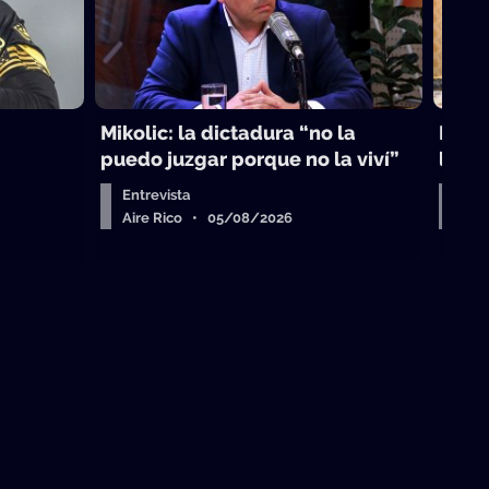
Mikolic: la dictadura “no la
La vi
puedo juzgar porque no la viví”
laici
Entrevista
Arr
Aire Rico • 05/08/2026
Air