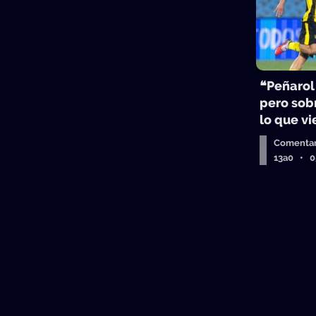
❝Peñarol
pero sobr
lo que v
Comentar
13a0 • 