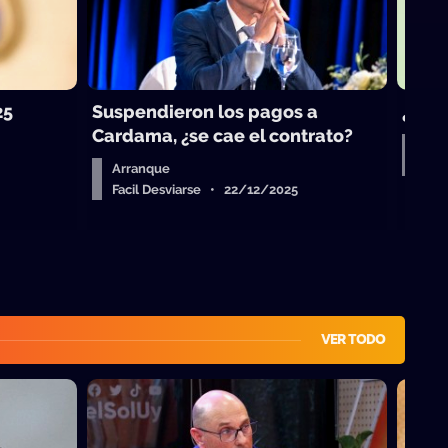
25
Suspendieron los pagos a
¿Vue
Cardama, ¿se cae el contrato?
Aud
Fac
Arranque
Facil Desviarse • 22/12/2025
VER TODO