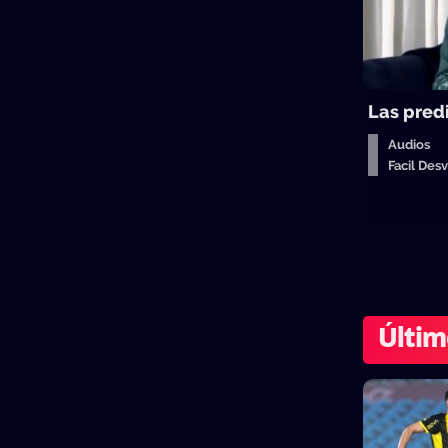
Las pred
Audios
Facil De
Últim