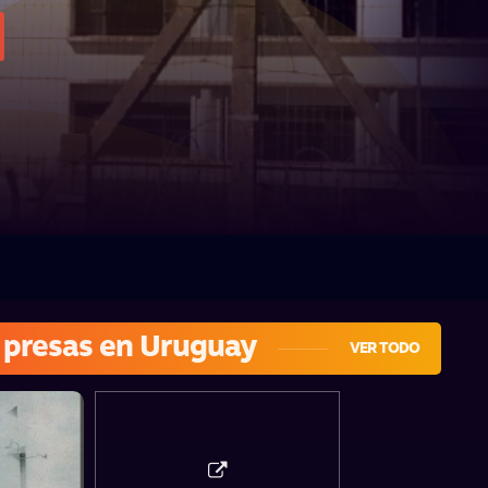
s presas en Uruguay
VER TODO