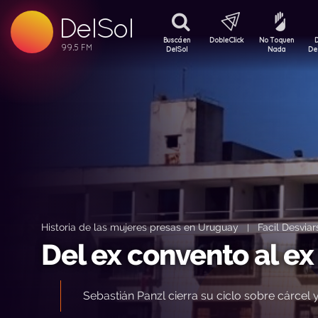
DelSol
99.5 FM
99.5 FM
Buscá en
DobleClick
No Toquen
99.5 FM
DelSol
Nada
De
Historia de las mujeres presas en Uruguay
Facil Desviar
|
Del ex convento al e
Sebastián Panzl cierra su ciclo sobre cárcel