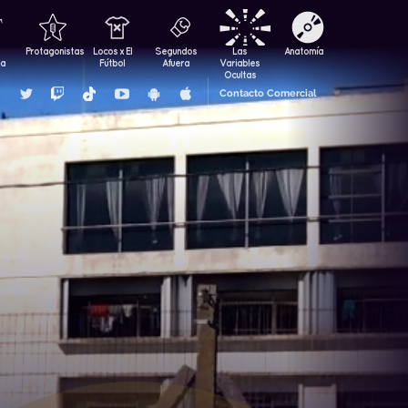
Protagonistas
Locos x El
Segundos
Las
Anatomía
za
Fútbol
Afuera
Variables
Ocultas
Contacto Comercial