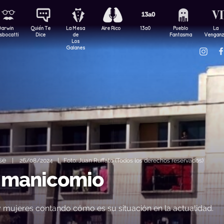
Darwin
Quién Te
La Mesa
Aire Rico
13a0
Pueblo
La
sbocatti
Dice
de
Fantasma
Vengan
Los
Galanes
se
|
26/08/2024 | Foto: Juan Ruffato (Todos los derechos reservados)
x manicomio
 y mujeres contando cómo es su situación en la actualidad.