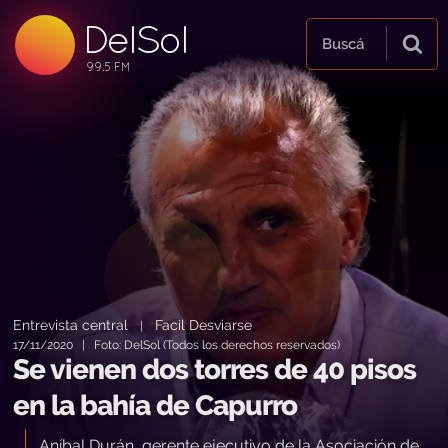
DelSol
99.5 FM
Buscá
99.5 FM
99.5 FM
Entrevista central
Facil Desviarse
|
17/11/2020 | Foto: DelSol (Todos los derechos reservados)
Se vienen dos torres de 40 pisos
en la bahía de Capurro
Aníbal Durán, gerente ejecutivo de la Asociación de