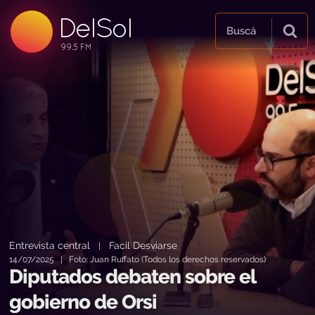
DelSol
99.5 FM
Buscá
99.5 FM
99.5 FM
Entrevista central
Facil Desviarse
|
14/07/2025 | Foto: Juan Ruffato (Todos los derechos reservados)
Diputados debaten sobre el
gobierno de Orsi